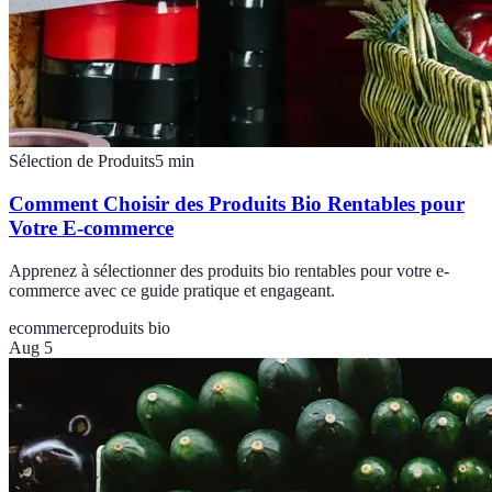
Sélection de Produits
5
min
Comment Choisir des Produits Bio Rentables pour
Votre E-commerce
Apprenez à sélectionner des produits bio rentables pour votre e-
commerce avec ce guide pratique et engageant.
ecommerce
produits bio
Aug 5