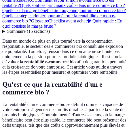
commerciale
FAQ
Comment savoir si mon e-commerce bio est
rentable ?
Quels sont les principaux coûts dans un e-commerce bio ?
Quelle est la marge bénéficiaire moyenne pour un e-commerce bio ?
Quelle stratégie adopter pour améliorer la rentabilité de mon e-
commerce bio ?
Glossaire
Checklist avant achat
🧠 Quiz rapide : En
quoi consiste la marge brute ?
Sommaire
(
15
sections
)
Dans un monde de plus en plus tourné vers la consommation
responsable, le secteur des e-commerces bio connaît une explosion
de popularité. Toutefois, réussir dans ce domaine ne se limite pas
uniquement à la passion pour les produits biologiques. Il est crucial
d'évaluer la
rentabilité e-commerce bio
afin de garantir la pérennité
et la croissance de votre entreprise. Cet article vous guide à travers
les étapes essentielles pour mesurer et optimiser votre rentabilité.
Qu'est-ce que la rentabilité d'un e-
commerce bio ?
La rentabilité d'un e-commerce bio se définit comme la capacité de
votre entreprise à générer des profits durables à partir de la vente de
produits biologiques. Contrairement à d'autres secteurs, où la marge
bénéficiaire peut être plus stable, le commerce bio peut présenter des
défis uniques, tels que des coûts d'approvisionnement plus élevés et