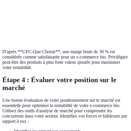
Marge
Ventes - Coûts des biens
1000€ -
600€
Brute
vendus
400€
Marge
Marge Brute - Autres
600€ -
400€
Nette
coûts
200€
D'après **UFC-Que Choisir**, une marge brute de 30 % est
considérée comme satisfaisante pour un e-commerce bio. Privilégiez
peut-être des produits à plus forte valeur ajoutée pour maximiser
votre rentabilité.
Étape 4 : Évaluer votre position sur le
marché
Une bonne évaluation de votre positionnement sur le marché est
essentielle pour optimiser la rentabilité de votre e-commerce bio.
Utilisez des outils d'analyse de marché pour comprendre les
concurrents dans votre secteur. Identifiez vos forces et faiblesses par
rapport à eux :