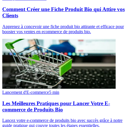
Comment Créer une Fiche Produit Bio qui Attire vos
Clients
Apprenez à concevoir une fiche produit bio attirante et efficace pour
booster vos ventes en ecommerce de produits bio.
Lancement d'E-commerce
5
min
Les Meilleures Pratiques pour Lancer Votre E-
commerce de Produits Bio
Lancez votre e-commerce de produits bio avec succès grâce à notre
guide pratique qui couvre toutes les étapes essentielles.