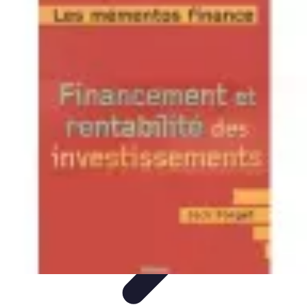
Ecommerce Produits Bio
Stratégies de Lancement
Stratégies de Vente
Choix des
produits
Conseils d'Achat
Marketing
Ecommerce Produits Bio