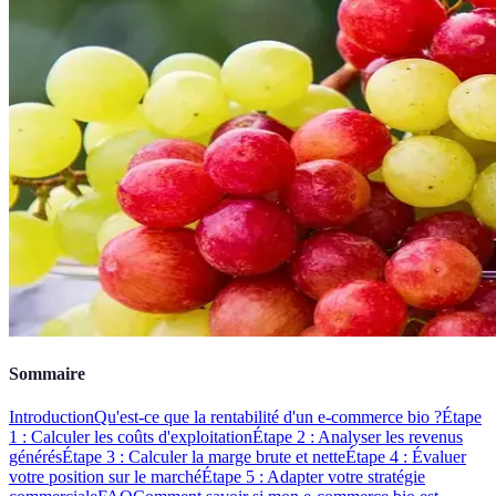
Sommaire
Introduction
Qu'est-ce que la rentabilité d'un e-commerce bio ?
Étape
1 : Calculer les coûts d'exploitation
Étape 2 : Analyser les revenus
générés
Étape 3 : Calculer la marge brute et nette
Étape 4 : Évaluer
votre position sur le marché
Étape 5 : Adapter votre stratégie