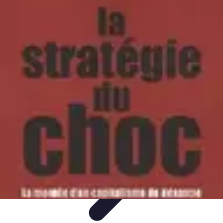
Ecommerce Produits Bio
Stratégies de Lancement
Stratégies de Vente
Choix des
produits
Conseils d'Achat
Marketing
Ecommerce Produits Bio