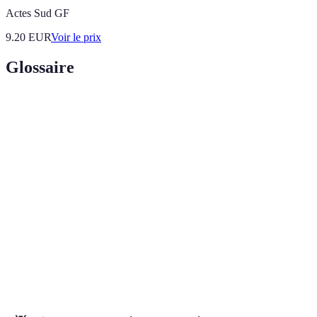
Actes Sud GF
9.20
EUR
Voir le prix
Glossaire
Terme
Définition
Une méthode visant à améliorer la visibilité d'un site
SEO
Web dans les résultats des moteurs de recherche.
Une représentation fictive de votre client idéal, basée
Persona
sur des données et des recherches.
Call to
Un élément de marketing qui encourage l'utilisateur à
Action
effectuer une action spécifique, comme s'inscrire à une
(CTA)
newsletter.