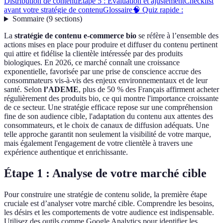
Distribution de contenu
Étape 5 : Évaluation et ajustement
Checklist
avant votre stratégie de contenu
Glossaire
🧠 Quiz rapide :
Sommaire
(
9
sections
)
La
stratégie de contenu e-commerce bio
se réfère à l’ensemble des
actions mises en place pour produire et diffuser du contenu pertinent
qui attire et fidélise la clientèle intéressée par des produits
biologiques. En 2026, ce marché connaît une croissance
exponentielle, favorisée par une prise de conscience accrue des
consommateurs vis-à-vis des enjeux environnementaux et de leur
santé. Selon
l’ADEME
, plus de 50 % des Français affirment acheter
régulièrement des produits bio, ce qui montre l'importance croissante
de ce secteur. Une stratégie efficace repose sur une compréhension
fine de son audience cible, l'adaptation du contenu aux attentes des
consommateurs, et le choix de canaux de diffusion adéquats. Une
telle approche garantit non seulement la visibilité de votre marque,
mais également l'engagement de votre clientèle à travers une
expérience authentique et enrichissante.
Étape 1 : Analyse de votre marché cible
Pour construire une stratégie de contenu solide, la première étape
cruciale est d’analyser votre marché cible. Comprendre les besoins,
les désirs et les comportements de votre audience est indispensable.
Utilisez des outils comme Google Analytics pour identifier les