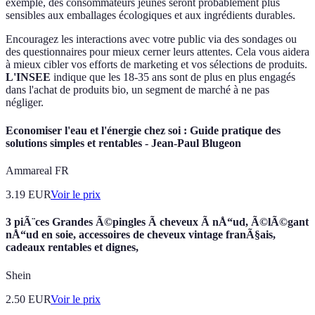
exemple, des consommateurs jeunes seront probablement plus
sensibles aux emballages écologiques et aux ingrédients durables.
Encouragez les interactions avec votre public via des sondages ou
des questionnaires pour mieux cerner leurs attentes. Cela vous aidera
à mieux cibler vos efforts de marketing et vos sélections de produits.
L'INSEE
indique que les 18-35 ans sont de plus en plus engagés
dans l'achat de produits bio, un segment de marché à ne pas
négliger.
Economiser l'eau et l'énergie chez soi : Guide pratique des
solutions simples et rentables - Jean-Paul Blugeon
Ammareal FR
3.19
EUR
Voir le prix
3 piÃ¨ces Grandes Ã©pingles Ã cheveux Ã nÅ“ud, Ã©lÃ©gant
nÅ“ud en soie, accessoires de cheveux vintage franÃ§ais,
cadeaux rentables et dignes,
Shein
2.50
EUR
Voir le prix