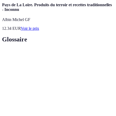
Pays de La Loire. Produits du terroir et recettes traditionnelles
- Inconnu
Albin Michel GF
12.34
EUR
Voir le prix
Glossaire
Terme
Définition
Produits
Produits issus de l'agriculture biologique,
Bio
respectant des normes écologiques strictes.
Marché
Ensemble des échanges commerciaux de produits
Écologique
respectueux de l'environnement et durables.
Certfication
Label officiel garantissant que le produit est
Bio
conforme aux normes de l'agriculture biologique.