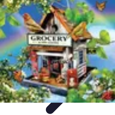
Ecommerce Produits Bio
Stratégies de Lancement
Stratégies de Vente
Choix des
produits
Conseils d'Achat
Marketing
Ecommerce Produits Bio