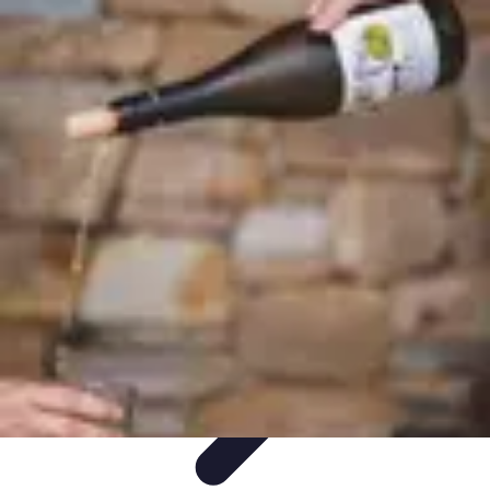
Ecommerce Produits Bio
Stratégies de Lancement
Stratégies de Vente
Choix des
produits
Conseils d'Achat
Marketing
Ecommerce Produits Bio