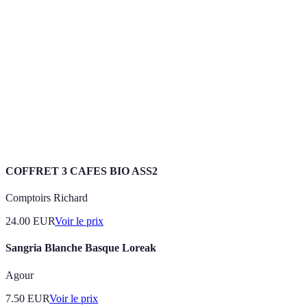
Produits issus de l'agriculture biologique, sans
Bio
pesticides ou engrais chimiques.
Plateforme
Système permettant de créer un site de vente en
e-commerce
ligne.
Certification
Label garantissant que les produits respectent les
bio
normes de l'agriculture biologique.
COFFRET 3 CAFES BIO ASS2
Comptoirs Richard
24.00
EUR
Voir le prix
Sangria Blanche Basque Loreak
Agour
7.50
EUR
Voir le prix