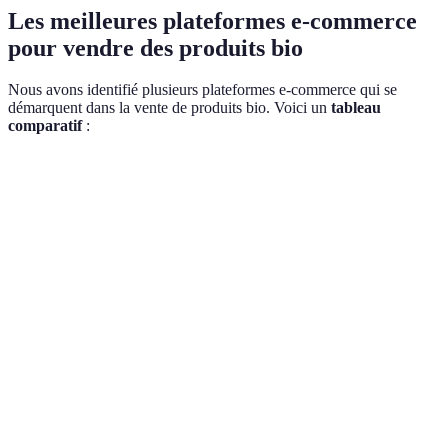
Les meilleures plateformes e-commerce
pour vendre des produits bio
Nous avons identifié plusieurs plateformes e-commerce qui se
démarquent dans la vente de produits bio. Voici un
tableau
comparatif
:
Critère
Shopify
WooCommerce
BigCommer
Excellente,
Bonne, dépend
Conformité bio
nombreuses
Excellente
des plugins
intégrations
Facilité
Moyennement
Facile à
Très facile
d'utilisation
intuitive
utiliser
Très
Options de
élevées,
Élevées, plugins
Bonnes
personnalisation
thèmes
variés
variés