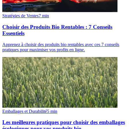
Stratégies de Ventes
7
min
Choisir des Produits Bio Rentables : 7 Conseils
Essentiels
Apprenez à choisir des produits bio rentables avec ces 7 conseils
pratiques pour maximiser vos profits en ligne.
Emballages et Durabilité
5
min
Les meilleures pratiques pour choisir des emballages
écologiques pour vos produits bio