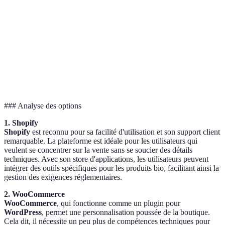
Chat 24/7,
Forum et
Support client
Support 24/
E-mail
communauté
Coût
À partir de
À partir de
Tarification
d'hébergement
29€/mois
29.95€/mois
+ plugins
### Analyse des options
1. Shopify
Shopify
est reconnu pour sa facilité d'utilisation et son support client
remarquable. La plateforme est idéale pour les utilisateurs qui
veulent se concentrer sur la vente sans se soucier des détails
techniques. Avec son store d'applications, les utilisateurs peuvent
intégrer des outils spécifiques pour les produits bio, facilitant ainsi la
gestion des exigences réglementaires.
2. WooCommerce
WooCommerce
, qui fonctionne comme un plugin pour
WordPress
, permet une personnalisation poussée de la boutique.
Cela dit, il nécessite un peu plus de compétences techniques pour