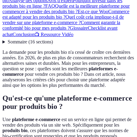
bio
Analyse des options
Avis d'expert
Pourquoi investir dans les
produits bio en ligne ?
FAQ
Quelle est la meilleure plateforme pour
commencer à vendre des produits bio ?
Est-ce que WooCommerce
est adapté pour les produits bio ?
Quel coût cela implique-t-il de
vendre sur une plateforme e-commerce ?
Comment garantir la
conformité bio pour mes produits ?
Glossaire
Checklist avant
achat
Conclusion
📺 Ressource Vidéo
Sommaire
(
16
sections
)
La demande pour les produits bio n'a cessé de croître ces dernières
années. En 2026, de plus en plus de consommateurs recherchent des
alternatives saines et durables. Mais pour les entrepreneurs, la
question se pose : quelles sont les meilleures
plateformes e-
commerce
pour vendre ces produits bio ? Dans cet article, nous
analyserons les critères clés pour choisir une plateforme adaptée
ainsi que les options les plus performantes du marché.
Qu'est-ce qu'une plateforme e-commerce
pour produits bio ?
Une
plateforme e-commerce
est un service en ligne qui permet de
vendre des produits via un site web. Spécifiquement pour les
produits bio
, ces plateformes doivent s'assurer que les normes de
bio-certification sont respectées et que les produits proposés