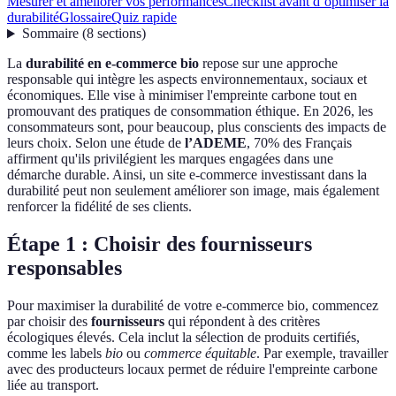
Mesurer et améliorer vos performances
Checklist avant d’optimiser la
durabilité
Glossaire
Quiz rapide
Sommaire
(
8
sections
)
La
durabilité en e-commerce bio
repose sur une approche
responsable qui intègre les aspects environnementaux, sociaux et
économiques. Elle vise à minimiser l'empreinte carbone tout en
promouvant des pratiques de consommation éthique. En 2026, les
consommateurs sont, pour beaucoup, plus conscients des impacts de
leurs choix. Selon une étude de
l’ADEME
, 70% des Français
affirment qu'ils privilégient les marques engagées dans une
démarche durable. Ainsi, un site e-commerce investissant dans la
durabilité peut non seulement améliorer son image, mais également
renforcer la fidélité de ses clients.
Étape 1 : Choisir des fournisseurs
responsables
Pour maximiser la durabilité de votre e-commerce bio, commencez
par choisir des
fournisseurs
qui répondent à des critères
écologiques élevés. Cela inclut la sélection de produits certifiés,
comme les labels
bio
ou
commerce équitable
. Par exemple, travailler
avec des producteurs locaux permet de réduire l'empreinte carbone
liée au transport.