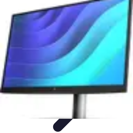
Ecommerce Produits Bio
Stratégies de Lancement
Stratégies de Vente
Choix des
produits
Conseils d'Achat
Marketing
Ecommerce Produits Bio