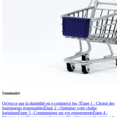
Sommaire
Qu'est-ce que la durabilité en e-commerce bio ?
Étape 1 : Choisir des
fournisseurs responsables
Étape 2 : Optimiser votre chaîne
logistique
Étape 3 : Communiquer sur vos engagements
Étape 4 :