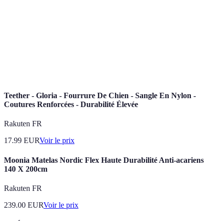
bio
éthiques.
Fournisseurs
Producteurs et distributeurs qui respectent des
responsables
normes écologiques et éthiques.
Empreinte
Mesure des émissions de gaz à effet de serre
carbone
d'une entreprise.
Teether - Gloria - Fourrure De Chien - Sangle En Nylon -
Coutures Renforcées - Durabilité Élevée
Rakuten FR
17.99
EUR
Voir le prix
Moonia Matelas Nordic Flex Haute Durabilité Anti-acariens
140 X 200cm
Rakuten FR
239.00
EUR
Voir le prix