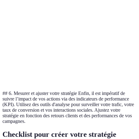
Engagement
Option A est
Haute
Moyenne
client
préférable
Impact
Option B est
Faible
Élevé
environnemental
préférable
Visibilité sur
Option A est
Optimale
Moyenne
Internet
meilleure
Option B est
Coût
Élevé
Bas
plus
compétitive
## 6. Mesurer et ajuster votre stratégie Enfin, il est impératif de
suivre l’impact de vos actions via des indicateurs de performance
(KPI). Utilisez des outils d'analyse pour surveiller votre trafic, votre
taux de conversion et vos interactions sociales. Ajustez votre
stratégie en fonction des retours clients et des performances de vos
campagnes.
Checklist pour créer votre stratégie