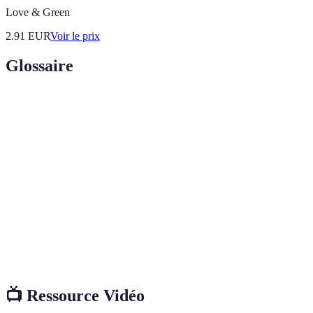
Love & Green
2.91
EUR
Voir le prix
Glossaire
Terme
Définition
Marketing
Ensemble des pratiques visant à promouvoir des
écologique
produits de manière respectueuse de l'environnement.
Empreinte
Mesure de l'impact des pratiques humaines sur
écologique
l'environnement.
Indicateurs de Performance Clés utilisés pour
KPI
mesurer des résultats d'activités ou de stratégies.
📺 Ressource Vidéo