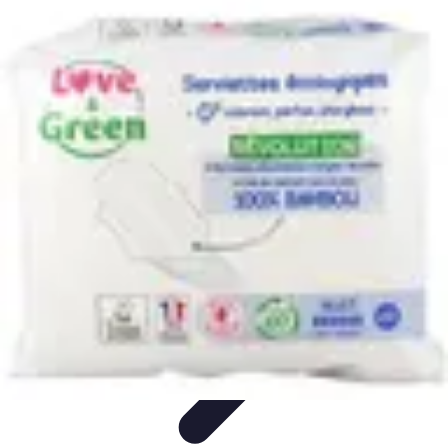
Ecommerce Produits Bio
Stratégies de Lancement
Stratégies de Vente
Choix des
produits
Conseils d'Achat
Marketing
Ecommerce Produits Bio