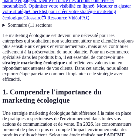
marque engagée
4. Mettre en place des actions concrètes et
mesurables
5. Optimiser votre visibilité en ligne
6. Mesurer et ajuster
votre stratégie
Checklist pour créer votre stratégie marketing
écologique
Glossaire
📺 Ressource Vidéo
FAQ
Sommaire
(
11
sections
)
Le marketing écologique est devenu une nécessité pour les
entreprises qui souhaitent non seulement attirer une clientèle toujours
plus sensible aux enjeux environnementaux, mais aussi contribuer
activement à la préservation de notre planète. Pour un e-commerce
spécialisé dans les produits bio, il est essentiel de concevoir une
stratégie marketing écologique
qui reflète vos valeurs tout en
répondant aux attentes de vos clients. Dans cet article, nous allons
explorer étape par étape comment implanter cette stratégie avec
efficacité.
1. Comprendre l'importance du
marketing écologique
Une stratégie marketing écologique fait référence à la mise en place
de pratiques respectueuses de l'environnement dans toutes vos
actions de communication et de vente. En 2026, les consommateurs
prennent de plus en plus en compte l’impact environnemental des
produits qu’ils achètent. Selon une étude réalisée par
l’ADEME
,