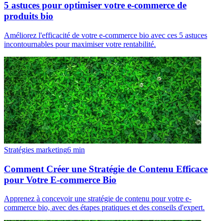
5 astuces pour optimiser votre e-commerce de
produits bio
Améliorez l'efficacité de votre e-commerce bio avec ces 5 astuces
incontournables pour maximiser votre rentabilité.
Stratégies marketing
6
min
Comment Créer une Stratégie de Contenu Efficace
pour Votre E-commerce Bio
Apprenez à concevoir une stratégie de contenu pour votre e-
commerce bio, avec des étapes pratiques et des conseils d'expert.