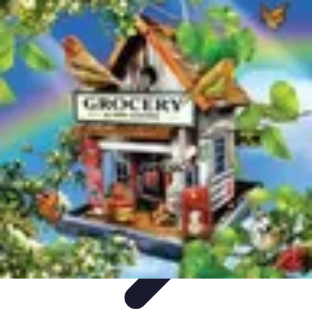
Ecommerce Produits Bio
Stratégies de Lancement
Stratégies de Vente
Choix des
produits
Conseils d'Achat
Marketing
Ecommerce Produits Bio