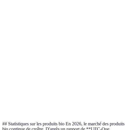
respect des
et fiable
sur l'origine
Biologique)
normes bio
spécifique des
ingrédients
Peut inclure
Certification
Normes
certains
EU Organic
de l'Union
strictes de
produits non
Européenne
production
français
Considéré
Label pour les
Moins courant
comme le
Demeter
produits
et parfois plus
plus
biodynamiques
coûteux
exigeant
Large
Variabilité
Certification
gamme de
Ecocert
selon les pays
internationale
produits
ou régions
certifiés
## Statistiques sur les produits bio En 2026, le marché des produits
bio continue de croître. D'après un rapport de **UFC-Que