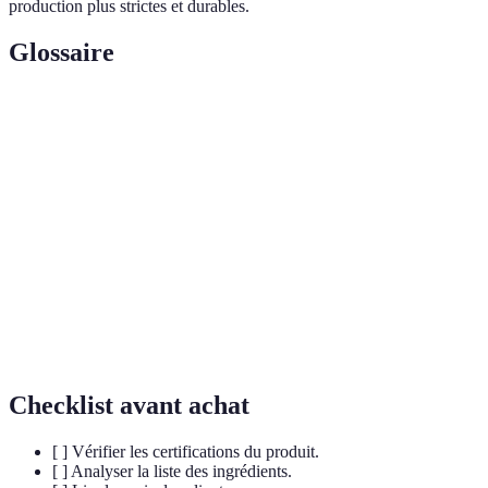
production plus strictes et durables.
Glossaire
Terme
Définition
Certifications
Labels garantissant que les produits respectent des
bio
normes d'agriculture biologique.
Agriculture
Méthode de culture respectueuse de
biologique
l'environnement sans produits chimiques.
Emballages
Emballages respectueux de l'environnement,
durables
souvent recyclables ou compostables.
Checklist avant achat
[ ] Vérifier les certifications du produit.
[ ] Analyser la liste des ingrédients.