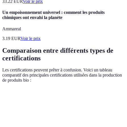
33.22
EUR
Voir le prix
Un empoisonnement universel : comment les produits
chimiques ont envahi la planète
Ammareal
3.19
EUR
Voir le prix
Comparaison entre différents types de
certifications
Les certifications peuvent prêter à confusion. Voici un tableau
comparatif des principales certifications utilisées dans la production
de produits bio :
Certification
Description
Avantages
Inconvénients
Peut parfois
Label français
manquer
AB
garantissant le
Reconnu
d'informations
(Agriculture