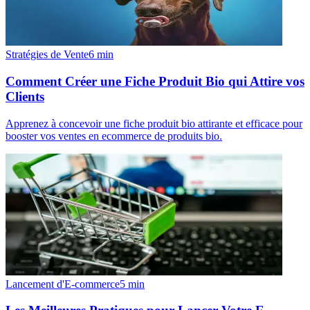
Stratégies de Vente
6
min
Comment Créer une Fiche Produit Bio qui Attire vos
Clients
Apprenez à concevoir une fiche produit bio attirante et efficace pour
booster vos ventes en ecommerce de produits bio.
Lancement d'E-commerce
5
min