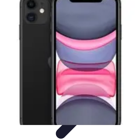
Ecommerce Produits Bio
Stratégies de Lancement
Stratégies de Vente
Choix des
produits
Conseils d'Achat
Marketing
Ecommerce Produits Bio