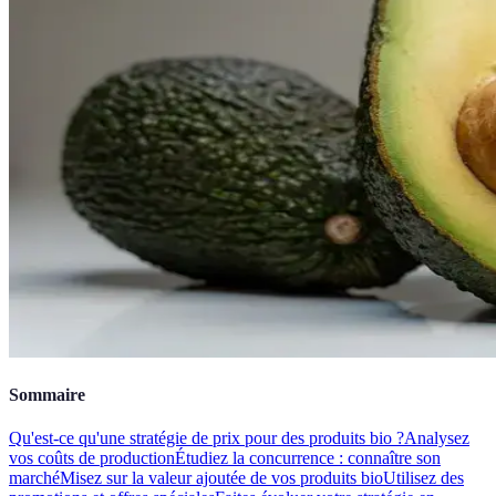
Sommaire
Qu'est-ce qu'une stratégie de prix pour des produits bio ?
Analysez
vos coûts de production
Étudiez la concurrence : connaître son
marché
Misez sur la valeur ajoutée de vos produits bio
Utilisez des