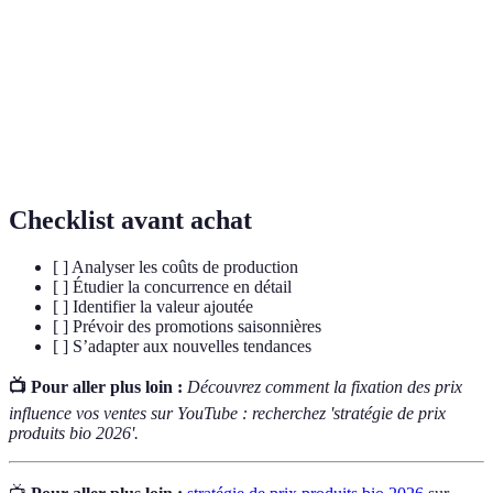
Stratégie de
Méthode pour déterminer le coût d'un produit.
prix
Caractéristiques qui justifient un prix
Valeur ajoutée
supérieur.
Promotions
Offres spéciales pour stimuler les ventes.
Checklist avant achat
[ ] Analyser les coûts de production
[ ] Étudier la concurrence en détail
[ ] Identifier la valeur ajoutée
[ ] Prévoir des promotions saisonnières
[ ] S’adapter aux nouvelles tendances
📺 Pour aller plus loin :
Découvrez comment la fixation des prix
influence vos ventes sur YouTube : recherchez 'stratégie de prix
produits bio 2026'.