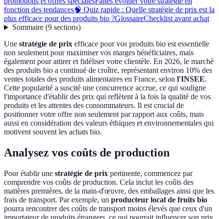
promotions et offres spéciales
Faites évoluer votre stratégie en
fonction des tendances
🧠 Quiz rapide : Quelle stratégie de prix est la
plus efficace pour des produits bio ?
Glossaire
Checklist avant achat
Sommaire
(
9
sections
)
Une
stratégie de prix
efficace pour vos produits bio est essentielle
non seulement pour maximiser vos marges bénéficiaires, mais
également pour attirer et fidéliser votre clientèle. En 2026, le marché
des produits bio a continué de croître, représentant environ 10% des
ventes totales des produits alimentaires en France, selon
l'INSEE
.
Cette popularité a suscité une concurrence accrue, ce qui souligne
l'importance d'établir des prix qui reflètent à la fois la qualité de vos
produits et les attentes des consommateurs. Il est crucial de
positionner votre offre non seulement par rapport aux coûts, mais
aussi en considération des valeurs éthiques et environnementales qui
motivent souvent les achats bio.
Analysez vos coûts de production
Pour établir une
stratégie de prix
pertinente, commencez par
comprendre vos coûts de production. Cela inclut les coûts des
matières premières, de la main-d'œuvre, des emballages ainsi que les
frais de transport. Par exemple, un
producteur local de fruits bio
pourra rencontrer des coûts de transport moins élevés que ceux d'un
importateur de produits étrangers, ce qui pourrait influencer son prix