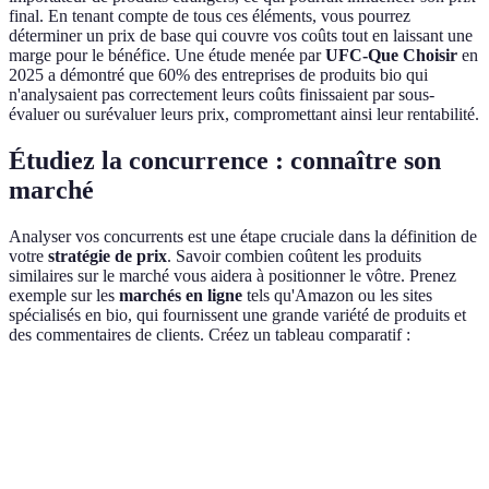
final. En tenant compte de tous ces éléments, vous pourrez
déterminer un prix de base qui couvre vos coûts tout en laissant une
marge pour le bénéfice. Une étude menée par
UFC-Que Choisir
en
2025 a démontré que 60% des entreprises de produits bio qui
n'analysaient pas correctement leurs coûts finissaient par sous-
évaluer ou surévaluer leurs prix, compromettant ainsi leur rentabilité.
Étudiez la concurrence : connaître son
marché
Analyser vos concurrents est une étape cruciale dans la définition de
votre
stratégie de prix
. Savoir combien coûtent les produits
similaires sur le marché vous aidera à positionner le vôtre. Prenez
exemple sur les
marchés en ligne
tels qu'Amazon ou les sites
spécialisés en bio, qui fournissent une grande variété de produits et
des commentaires de clients. Créez un tableau comparatif :
Produit
Prix concurrent
Prix suggéré
Différence
Ve
Produit
5,50 €
6,00 €
+0,50 €
Co
A