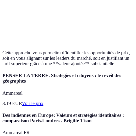
Produit
À
4,00 €
4,50 €
+0,50 €
B
ré
Produit
10,00 €
9,50 €
-0,50 €
Bo
C
Cette approche vous permettra d’identifier les opportunités de prix,
soit en vous alignant sur les leaders du marché, soit en justifiant un
tarif supérieur grâce à une **valeur ajoutée** substantielle.
PENSER LA TERRE. Stratégies et citoyens : le réveil des
géographes
Ammareal
3.19
EUR
Voir le prix
Des indiennes en Europe: Valeurs et stratégies identitaires :
comparaison Paris-Londres - Brigitte Tison
Ammareal FR