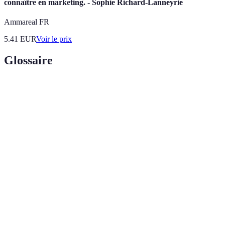
connaître en marketing. - Sophie Richard-Lanneyrie
Ammareal FR
5.41
EUR
Voir le prix
Glossaire
Terme
Définition
Marketing
Stratégie marketing utilisant des influenceurs pour
d'influence
promouvoir des produits ou services.
Indicateurs clés de performance pour mesurer le
KPIs
succès d'une campagne.
Interactions des utilisateurs avec le contenu,
Engagement
comme les likes, commentaires, et partages.