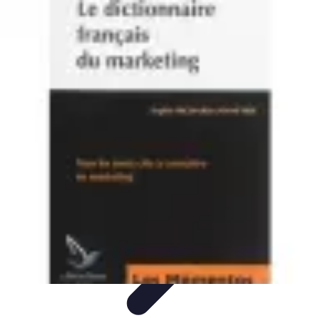
Ecommerce Produits Bio
Stratégies de Lancement
Stratégies de Vente
Choix des
produits
Conseils d'Achat
Marketing
Ecommerce Produits Bio