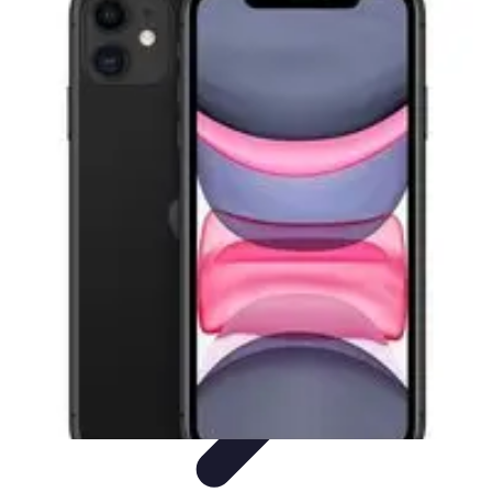
Ecommerce Produits Bio
Stratégies de Lancement
Stratégies de Vente
Choix des
produits
Conseils d'Achat
Marketing
Ecommerce Produits Bio