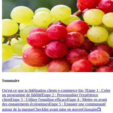
Sommaire
Qu'est-ce que la fidélisation clients e-commerce bio ?
Etape 1 : Créer
un programme de fidélité
Etape 2 : Personnaliser l'expérience
client
Etape 3 : Utiliser l'emailing efficace
Etape 4 : Mettre en avant
des engagements écologiques
Etape 5 : Engager une communauté
autour de la marque
Checklist avant mise en œuvre
Glossaire
📺