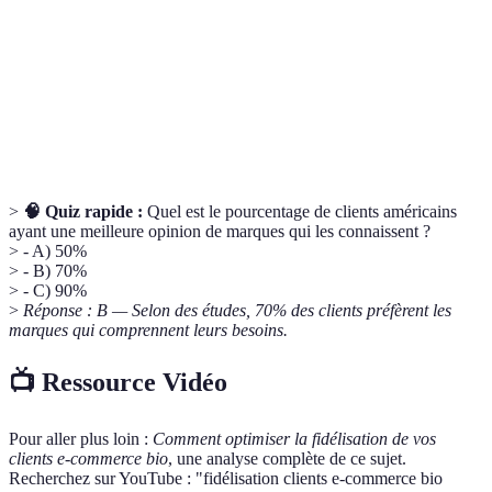
E-commerce bio
souvent axée sur des valeurs éthiques et
écologiques.
Techniques utilisées pour adapter les services
Personnalisation
et les communications aux besoins spécifiques
des clients.
>
🧠 Quiz rapide :
Quel est le pourcentage de clients américains
ayant une meilleure opinion de marques qui les connaissent ?
> - A) 50%
> - B) 70%
> - C) 90%
>
Réponse : B — Selon des études, 70% des clients préfèrent les
marques qui comprennent leurs besoins.
📺 Ressource Vidéo
Pour aller plus loin :
Comment optimiser la fidélisation de vos
clients e-commerce bio
, une analyse complète de ce sujet.
Recherchez sur YouTube : "fidélisation clients e-commerce bio