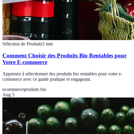
Sélection de Produits
5
min
Comment Choisir des Produits Bio Rentables pour
Votre E-commerce
Apprenez à sélectionner des produits bio rentables pour votre e-
commerce avec ce guide pratique et engageant.
ecommerce
produits bio
Aug 5