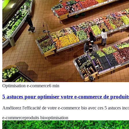
Optimisation e-commerce
6
min
5 astuces pour optimiser votre e-commerce de produit
Améliorez l'efficacité de votre e-commerce bio avec ces 5 astuces inc
e-commerce
produits bio
optimisation